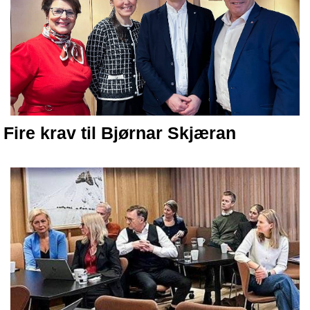
Fire krav til Bjørnar Skjæran